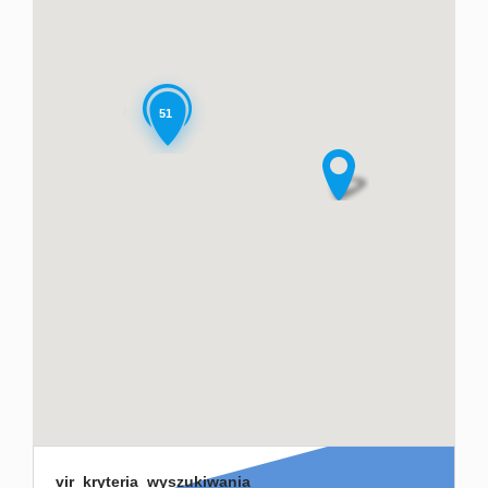
Obiekty
Oferty
51
deweloperskie
Poszukiwane
nieruchomości
Procedura
sprzedaży
Kredyty/Ubezpiec
Kontakt
vir_kryteria_wyszukiwania