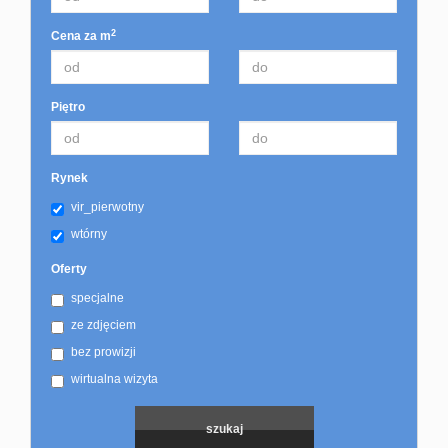
2
Cena za m
Piętro
Rynek
vir_pierwotny
wtórny
Oferty
specjalne
ze zdjęciem
bez prowizji
wirtualna wizyta