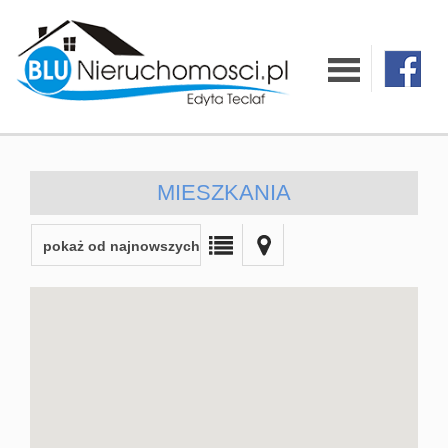
O firmie
Oferty
MIESZKANIA
Mieszkania
pokaż od najnowszych
Domy
Działki
Lokale
Hale