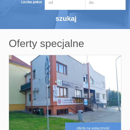
Liczba pokoi
Obiekty
Oferty
deweloperskie
Oferty specjalne
Poszukiwane
nieruchomości
Procedura
sprzedaży
Kredyty/Ubezpiec
Kontakt
oferta na wyłączność