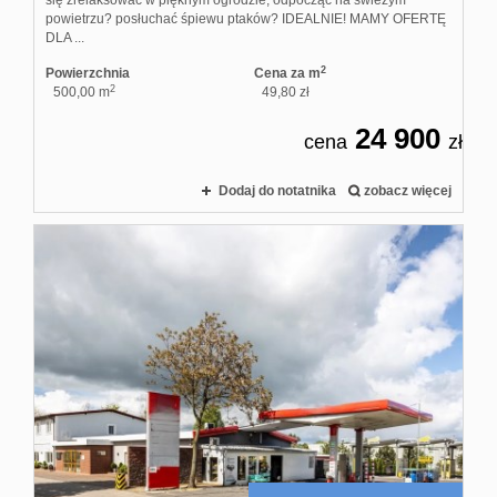
się zrelaksować w pięknym ogrodzie, odpocząć na świeżym
powietrzu? posłuchać śpiewu ptaków? IDEALNIE! MAMY OFERTĘ
DLA ...
2
Powierzchnia
Cena za m
2
500,00 m
49,80 zł
24 900
cena
zł
Dodaj do notatnika
zobacz więcej