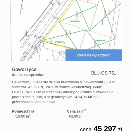
oferta na wyłączność
Gaworzyce
BLU-GS-751
działka na sprzedaż
Gaworzyce, OSTATNIA działka budowlana o powierzchni 7,19 ar,
sprzedaż, 45 297 zł, udział w drodze wewnętrznej 3500zl
OKAZYJNA CENA W sprzedaży atrakcyjna działka budowlana o
powierzchni 7,19ar, o nr geodezyjnym 142/4, W MPZP
przeznaczona pod budowę ...
2
Powierzchnia
Cena za m
2
719,00 m
63,00 zł
45 297
cena
zł