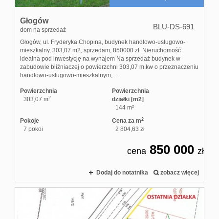
Głogów
BLU-DS-691
dom na sprzedaż
Głogów, ul. Fryderyka Chopina, budynek handlowo-usługowo-
mieszkalny, 303,07 m2, sprzedam, 850000 zł. Nieruchomość
idealna pod inwestycję na wynajem Na sprzedaż budynek w
zabudowie bliźniaczej o powierzchni 303,07 m.kw o przeznaczeniu
handlowo-usługowo-mieszkalnym, ...
Powierzchnia
Powierzchnia
2
303,07 m
działki [m2]
144 m²
2
Pokoje
Cena za m
7 pokoi
2 804,63 zł
850 000
cena
zł
Dodaj do notatnika
zobacz więcej