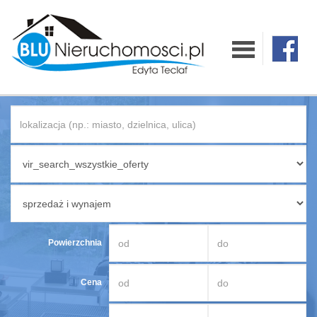
O firmie
Oferty
Mieszkania
Domy
Działki
Powierzchnia
Lokale
Cena
Hale