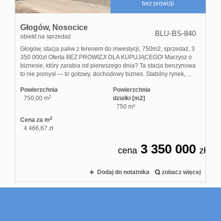
bez prowizji
Głogów,
Nosocice
BLU-BS-840
obiekt na sprzedaż
Głogów, stacja paliw z terenem do inwestycji, 750m2, sprzedaż, 3
350 000zł Oferta BEZ PROWIZJI DLA KUPUJĄCEGO! Marzysz o
biznesie, który zarabia od pierwszego dnia? Ta stacja benzynowa
to nie pomysł — to gotowy, dochodowy biznes. Stabilny rynek, ...
Powierzchnia
Powierzchnia
2
750,00 m
działki [m2]
750 m²
2
Cena za m
4 466,67 zł
3 350 000
cena
zł
Dodaj do notatnika
zobacz więcej