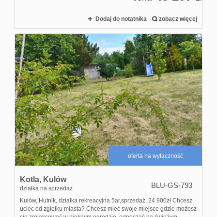
Dodaj do notatnika
zobacz więcej
oferta na wyłączność
Kotla,
Kulów
BLU-GS-793
działka na sprzedaż
Kulów, Hutnik, działka rekreacyjna 5ar,sprzedaż, 24 900zł Chcesz
uciec od zgiełku miasta? Chcesz mieć swoje miejsce gdzie możesz