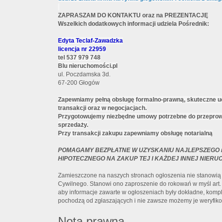
ZAPRASZAM DO KONTAKTU oraz na PREZENTACJĘ
Wszelkich dodatkowych informacji udziela Pośrednik:
Edyta Teclaf-Zawadzka
licencja nr 22959
tel
537 979 748
Blu nieruchomości.pl
ul. Poczdamska 3d.
67-200 Głogów
Zapewniamy pełną obsługę formalno-prawną, skuteczne u
transakcji oraz w negocjacjach.
Przygotowujemy niezbędne umowy potrzebne do przeprowa
sprzedaży.
Przy transakcji zakupu zapewniamy obsługę notarialną
POMAGAMY BEZPŁATNE W UZYSKANIU NAJLEPSZEGO 
HIPOTECZNEGO NA ZAKUP TEJ I KAŻDEJ INNEJ NIER
Zamieszczone na naszych stronach ogłoszenia nie stanowią 
Cywilnego. Stanowi ono zaproszenie do rokowań w myśl art.
aby informacje zawarte w ogłoszeniach były dokładne, komple
pochodzą od zgłaszających i nie zawsze możemy je weryfik
Nota prawna