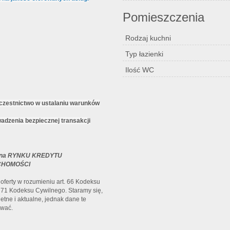
Pomieszczenia
Rodzaj kuchni
Typ łazienki
Ilość WC
czestnictwo w ustalaniu warunków
dzenia bezpiecznej transakcji
na RYNKU KREDYTU
UCHOMOŚCI
oferty w rozumieniu art. 66 Kodeksu
 71 Kodeksu Cywilnego. Staramy się,
tne i aktualne, jednak dane te
ować.