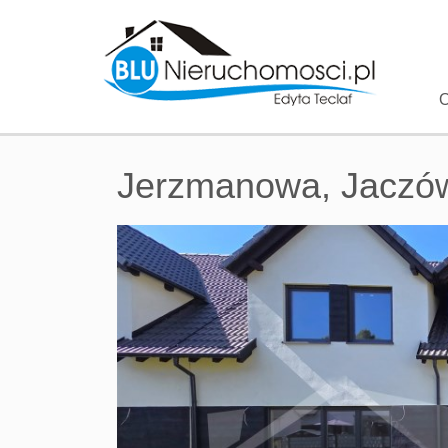
O
Jerzmanowa,
Jaczó