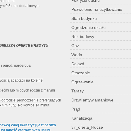
Pokrycie dachu
ie palna,
znym 0,5 oraz dodatkowym
Pozwolenie na użytkowanie
Stan budynku
Ogrodzenie działki
Rok budowy
Gaz
TNIEJSZĄ OFERTĘ KREDYTU
Woda
Dojazd
s i ogród, garderoba
Otoczenie
ścią adaptacji na kolejne
Ogrzewanie
dziećmi lub młodych rodzin z małymi
Tarasy
Drzwi antywłamaniowe
m ogrodzie, jednocześnie preferujących
 4 minuty), Polkowice 14 minut
Prąd
Kanalizacja
wcą całej inwestycji jest bardzo
vir_oferta_klucze
i na jakość oferowanych usług.