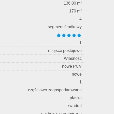
136,00 m²
170 m²
4
segment środkowy
1
miejsce postojowe
Własność
nowe PCV
nowe
1
częściowo zagospodarowana
płaska
kwadrat
dachówka ceramiczna