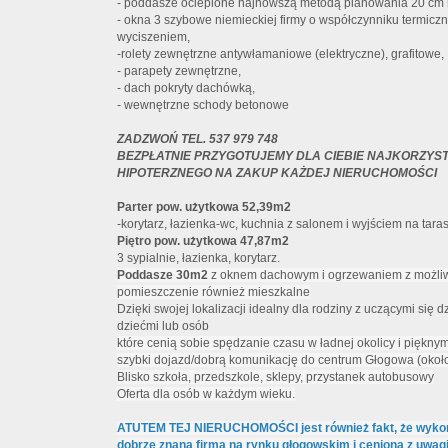
- poddasze ocieplone najnowszą metodą pianowania 20 cm n
- okna 3 szybowe niemieckiej firmy o współczynniku termic
wyciszeniem,
-rolety zewnętrzne antywłamaniowe (elektryczne), grafitowe,
- parapety zewnętrzne,
- dach pokryty dachówką,
- wewnętrzne schody betonowe
ZADZWOŃ TEL. 537 979 748
BEZPŁATNIE PRZYGOTUJEMY DLA CIEBIE NAJKORZYS
HIPOTERZNEGO NA ZAKUP KAŻDEJ NIERUCHOMOŚCI
Parter pow. użytkowa 52,39m2
-korytarz, łazienka-wc, kuchnia z salonem i wyjściem na tara
Piętro pow. użytkowa 47,87m2
3 sypialnie, łazienka, korytarz.
Poddasze 30m2
z oknem dachowym i ogrzewaniem z możliwo
pomieszczenie również mieszkalne
Dzięki swojej lokalizacji idealny dla rodziny z uczącymi się 
dziećmi lub osób
które cenią sobie spędzanie czasu w ładnej okolicy i piękny
szybki dojazd/dobrą komunikację do centrum Głogowa (około
Blisko szkoła, przedszkole, sklepy, przystanek autobusowy
Oferta dla osób w każdym wieku.
ATUTEM TEJ NIERUCHOMOŚCI jest również fakt, że wykona
dobrze znana firma na rynku głogowskim i ceniona z uwag