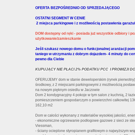
OFERTA BEZPOŚREDNIO OD SPRZEDAJĄCEGO
OSTATNI SEGMENT W CENIE
2 miejsca parkingowe i z możliwością postawienia garaż
DOM dostępny od ręki - posiada już wszystkie odbiory i p
użytkowanie/zamieszkanie
Jeśli szukasz nowego domu o funkcjonalnej aranżacji pomi
taniego w utrzymaniu z dobrym dojazdem- 4 minuty do cen
pewno dla Ciebie
KUPUJĄCY NIE PŁACI 2% PODATKU PCC I PROWIZJI D
OFERUJEMY dom w stanie deweloperskim (rynek pierwotny)
środkowy, z 2 miejscami parkingowymi z możliwością postaw
na nowym pięknym osiedlu w Jaczowie
Dom 2 kondygnacyjny 4 pokoje w tym salon z kuchnią, 2 łazi
pomieszczeniem gospodarczym o powierzchni całkowitej 136
162,10 m2
Dom w całości wykonany z materiałów wysokiej jakości, ene
- ekonomiczne ogrzewanie podłogowe gazowe z sieci ze st
Viessman,
- ściany ocieplone styropianem grafitowym o najwyższym w