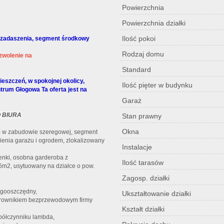
Powierzchnia
Powierzchnia działki
Ilość pokoi
u/zadaszenia, segment środkowy
Rodzaj domu
ozwolenie na
Standard
eszczeń, w spokojnej okolicy,
Ilość pięter w budynku
trum Głogowa Ta oferta jest na
Garaż
O BIURA
Stan prawny
Okna
 w zabudowie szeregowej, segment
ienia garażu i ogrodem, zlokalizowany
Instalacje
enki, osobna garderoba z
Ilość tarasów
m2, usytuowany na działce o pow.
Zagosp. działki
rgooszczędny,
Ukształtowanie działki
erownikiem bezprzewodowym firmy
Kształt działki
spółczynniku lambda,