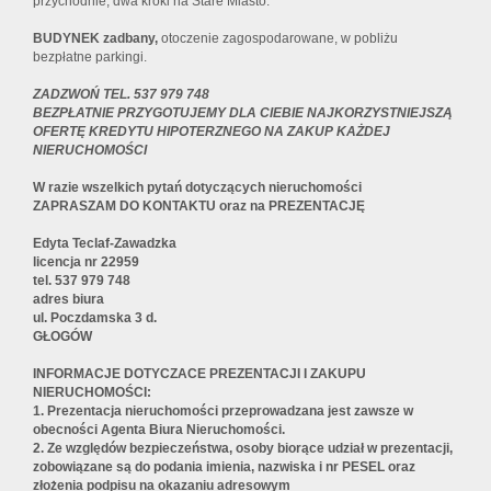
przychodnie, dwa kroki na Stare Miasto.
BUDYNEK zadbany,
otoczenie zagospodarowane, w pobliżu
bezpłatne parkingi.
ZADZWOŃ TEL. 537 979 748
BEZPŁATNIE PRZYGOTUJEMY DLA CIEBIE NAJKORZYSTNIEJSZĄ
OFERTĘ KREDYTU HIPOTERZNEGO NA ZAKUP KAŻDEJ
NIERUCHOMOŚCI
W razie wszelkich pytań dotyczących nieruchomości
ZAPRASZAM DO KONTAKTU oraz na PREZENTACJĘ
Edyta Teclaf-Zawadzka
licencja nr 22959
tel.
537 979 748
adres biura
ul. Poczdamska 3 d.
GŁOGÓW
INFORMACJE DOTYCZACE PREZENTACJI I ZAKUPU
NIERUCHOMOŚCI:
1. Prezentacja nieruchomości przeprowadzana jest zawsze w
obecności Agenta Biura Nieruchomości.
2. Ze względów bezpieczeństwa, osoby biorące udział w prezentacji,
zobowiązane są do podania imienia, nazwiska i nr PESEL oraz
złożenia podpisu na okazaniu adresowym