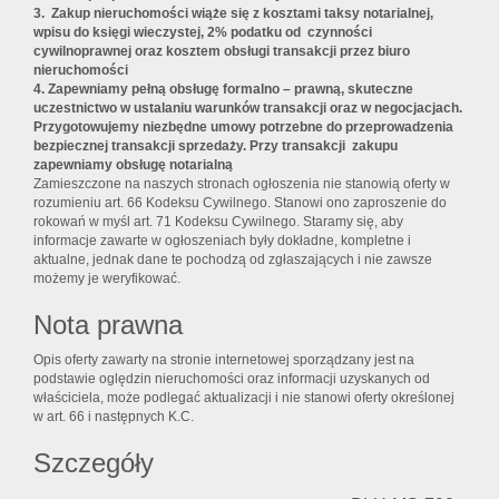
3. Zakup nieruchomości wiąże się z kosztami taksy notarialnej,
wpisu do księgi wieczystej, 2% podatku od czynności
cywilnoprawnej oraz kosztem obsługi transakcji przez biuro
nieruchomości
4. Zapewniamy pełną obsługę formalno – prawną, skuteczne
uczestnictwo w ustalaniu warunków transakcji oraz w negocjacjach.
Przygotowujemy niezbędne umowy potrzebne do przeprowadzenia
bezpiecznej transakcji sprzedaży. Przy transakcji zakupu
zapewniamy obsługę notarialną
Zamieszczone na naszych stronach ogłoszenia nie stanowią oferty w
rozumieniu art. 66 Kodeksu Cywilnego. Stanowi ono zaproszenie do
rokowań w myśl art. 71 Kodeksu Cywilnego. Staramy się, aby
informacje zawarte w ogłoszeniach były dokładne, kompletne i
aktualne, jednak dane te pochodzą od zgłaszających i nie zawsze
możemy je weryfikować.
Nota prawna
Opis oferty zawarty na stronie internetowej sporządzany jest na
podstawie oględzin nieruchomości oraz informacji uzyskanych od
właściciela, może podlegać aktualizacji i nie stanowi oferty określonej
w art. 66 i następnych K.C.
Szczegóły