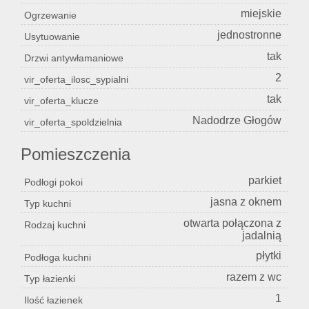
miejskie
Ogrzewanie
jednostronne
Usytuowanie
tak
Drzwi antywłamaniowe
2
vir_oferta_ilosc_sypialni
tak
vir_oferta_klucze
Nadodrze Głogów
vir_oferta_spoldzielnia
Pomieszczenia
parkiet
Podłogi pokoi
jasna z oknem
Typ kuchni
otwarta połączona z
Rodzaj kuchni
jadalnią
płytki
Podłoga kuchni
razem z wc
Typ łazienki
1
Ilość łazienek