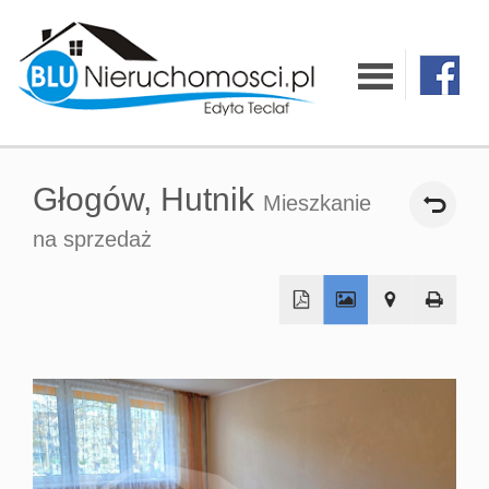
O firmie
Głogów,
Hutnik
Oferty
Mieszkanie
na sprzedaż
Mieszkania
Domy
Działki
Lokale
Hale