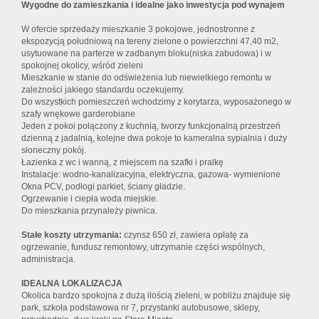
Wygodne do zamieszkania i idealne jako inwestycja pod wynajem
W ofercie sprzedaży mieszkanie 3 pokojowe, jednostronne z
ekspozycją południową na tereny zielone o powierzchni 47,40 m2,
usytuowane na parterze w zadbanym bloku(niska zabudowa) i w
spokojnej okolicy, wśród zieleni
Mieszkanie w stanie do odświeżenia lub niewielkiego remontu w
zależności jakiego standardu oczekujemy.
Do wszystkich pomieszczeń wchodzimy z korytarza, wyposażonego w
szafy wnękowe garderobiane
Jeden z pokoi połączony z kuchnią, tworzy funkcjonalną przestrzeń
dzienną z jadalnią, kolejne dwa pokoje to kameralna sypialnia i duży
słoneczny pokój.
Łazienka z wc i wanną, z miejscem na szafki i pralkę
Instalacje: wodno-kanalizacyjna, elektryczna, gazowa- wymienione
Okna PCV, podłogi parkiet, ściany gładzie.
Ogrzewanie i ciepła woda miejskie.
Do mieszkania przynależy piwnica.
Stałe koszty utrzymania:
czynsz 650 zł, zawiera opłatę za
ogrzewanie, fundusz remontowy, utrzymanie części wspólnych,
administracja.
IDEALNA LOKALIZACJA
Okolica bardzo spokojna z dużą ilością zieleni, w pobliżu znajduje się
park, szkoła podstawowa nr 7, przystanki autobusowe, sklepy,