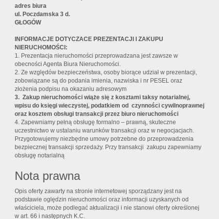
adres biura
ul. Poczdamska 3 d.
GŁOGÓW
INFORMACJE DOTYCZACE PREZENTACJI I ZAKUPU
NIERUCHOMOŚCI:
1. Prezentacja nieruchomości przeprowadzana jest zawsze w
obecności Agenta Biura Nieruchomości.
2. Ze względów bezpieczeństwa, osoby biorące udział w prezentacji,
zobowiązane są do podania imienia, nazwiska i nr PESEL oraz
złożenia podpisu na okazaniu adresowym
3. Zakup nieruchomości wiąże się z kosztami taksy notarialnej,
wpisu do księgi wieczystej, podatkiem od czynności cywilnoprawnej
oraz kosztem obsługi transakcji przez biuro nieruchomości
4. Zapewniamy pełną obsługę formalno – prawną, skuteczne
uczestnictwo w ustalaniu warunków transakcji oraz w negocjacjach.
Przygotowujemy niezbędne umowy potrzebne do przeprowadzenia
bezpiecznej transakcji sprzedaży. Przy transakcji zakupu zapewniamy
obsługę notarialną
Nota prawna
Opis oferty zawarty na stronie internetowej sporządzany jest na
podstawie oględzin nieruchomości oraz informacji uzyskanych od
właściciela, może podlegać aktualizacji i nie stanowi oferty określonej
w art. 66 i następnych K.C.