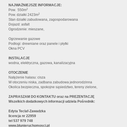
NAJWAŻNIEJSZE INFORMACJE:
2
Pow. 550m
2
Pow. działki 2423m
Stan działki zabudowana, zagospodarowana
Dojazd: asfalt
Ogrodzenie: mieszane,
Ogrzewanie gazowe
Podłogi: drewniane oraz panele i płytki
Okna PCV
INSTALACJE
wodna, elektryczna, gazowa, kanalizacyjna
OTOCZENIE
Natężenie hałasu: cisza
W otoczeniu niska, zadbana zabudowa jednorodzinna
Okolica bezpieczna, spokojne sąsiedztwo, tereny zielone,
ZAPRASZAM DO KONTAKTU oraz na PREZENTACJĘ
Wszelkich dodatkowych informacji udziela Pośrednik:
Edyta Teclaf-Zawadzka
licencja nr 22959
tel
537 979 748
www.blunieruchomosci.pl