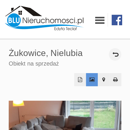
O firmie
Żukowice,
Nielubia
Oferty
Obiekt na sprzedaż
Mieszkania
Domy
Działki
Lokale
Hale