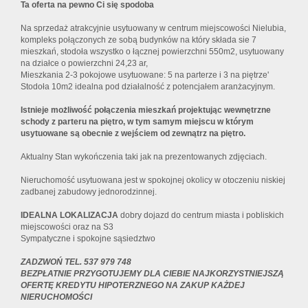
Ta oferta na pewno Ci się spodoba
Na sprzedaż atrakcyjnie usytuowany w centrum miejscowości Nielubia,
kompleks połączonych ze sobą budynków na który składa sie 7
mieszkań, stodoła wszystko o łącznej powierzchni 550m2, usytuowany
na działce o powierzchni 24,23 ar,
Mieszkania 2-3 pokojowe usytuowane: 5 na parterze i 3 na piętrze'
Stodoła 10m2 idealna pod działalność z potencjałem aranżacyjnym.
Istnieje możliwość połączenia mieszkań projektując wewnętrzne
schody z parteru na piętro, w tym samym miejscu w którym
usytuowane są obecnie z wejściem od zewnątrz na piętro.
Aktualny Stan wykończenia taki jak na prezentowanych zdjęciach.
Nieruchomość usytuowana jest w spokojnej okolicy w otoczeniu niskiej
zadbanej zabudowy jednorodzinnej.
IDEALNA LOKALIZACJA
dobry dojazd do centrum miasta i pobliskich
miejscowości oraz na S3
Sympatyczne i spokojne sąsiedztwo
ZADZWOŃ TEL. 537 979 748
BEZPŁATNIE PRZYGOTUJEMY DLA CIEBIE NAJKORZYSTNIEJSZĄ
OFERTĘ KREDYTU HIPOTERZNEGO NA ZAKUP KAŻDEJ
NIERUCHOMOŚCI